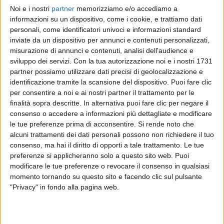
Noi e i nostri
partner
memorizziamo e/o accediamo a
RADIO ITALIA
RADIO ITALIA
RADIO ITALIA
informazioni su un dispositivo, come i cookie, e trattiamo dati
BRAVO BAIA DI TINDARI 2026
VOI ARENELLA RESORT
personali, come identificatori univoci e informazioni standard
VOI TANKA VILLAGE
inviate da un dispositivo per annunci e contenuti personalizzati,
1
VIDEO
misurazione di annunci e contenuti, analisi dell'audience e
1
VIDEO
sviluppo dei servizi.
Con la tua autorizzazione noi e i nostri 1731
2
VIDEO
partner possiamo utilizzare dati precisi di geolocalizzazione e
identificazione tramite la scansione del dispositivo. Puoi fare clic
per consentire a noi e ai nostri partner il trattamento per le
finalità sopra descritte. In alternativa puoi fare clic per negare il
consenso o accedere a informazioni più dettagliate e modificare
le tue preferenze prima di acconsentire.
Si rende noto che
News correlate
alcuni trattamenti dei dati personali possono non richiedere il tuo
consenso, ma hai il diritto di opporti a tale trattamento. Le tue
preferenze si applicheranno solo a questo sito web. Puoi
modificare le tue preferenze o revocare il consenso in qualsiasi
momento tornando su questo sito e facendo clic sul pulsante
"Privacy" in fondo alla pagina web.