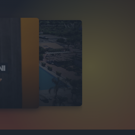
NI
O ITALIA
NKA VILLAGE
2
VIDEO