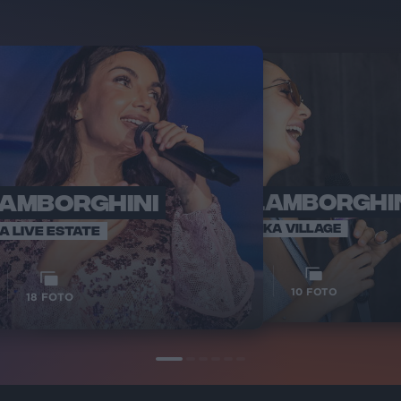
LAMBORGHINI
ELETTRA LAMBORGHI
RADI
VOI TA
VOI TANKA VILLAGE
IA LIVE ESTATE
1
VIDEO
10
FOTO
18
FOTO