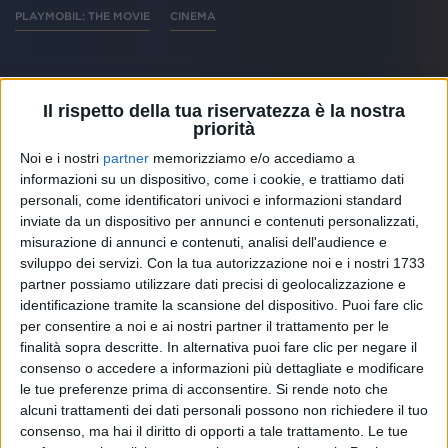
PLAYMOBIL: THE MOVIE
CINEMA
Il rispetto della tua riservatezza è la nostra
priorità
Altri ospiti
Noi e i nostri
partner
memorizziamo e/o accediamo a
informazioni su un dispositivo, come i cookie, e trattiamo dati
personali, come identificatori univoci e informazioni standard
inviate da un dispositivo per annunci e contenuti personalizzati,
misurazione di annunci e contenuti, analisi dell'audience e
sviluppo dei servizi.
Con la tua autorizzazione noi e i nostri 1733
partner possiamo utilizzare dati precisi di geolocalizzazione e
identificazione tramite la scansione del dispositivo. Puoi fare clic
per consentire a noi e ai nostri partner il trattamento per le
finalità sopra descritte. In alternativa puoi fare clic per negare il
consenso o accedere a informazioni più dettagliate e modificare
le tue preferenze prima di acconsentire.
Si rende noto che
alcuni trattamenti dei dati personali possono non richiedere il tuo
RADIO ITALIA
consenso, ma hai il diritto di opporti a tale trattamento. Le tue
ELETTRA LAMBORGHINI
ELETTRA LAMBORGHINI