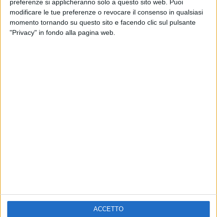
preferenze si applicheranno solo a questo sito web. Puoi
VOI TANKA VILLAGE
VOI TANKA VILLAGE
modificare le tue preferenze o revocare il consenso in qualsiasi
RADIO ITALIA LIVE ESTATE
momento tornando su questo sito e facendo clic sul pulsante
2
VIDEO
"Privacy" in fondo alla pagina web.
1
VIDEO
10
FOTO
1
VIDEO
18
FOTO
Chi siamo
Contattaci
Privacy
Lavora con noi
Pubblicita'
Regolamenti
Mobile
Radio Italia Tv
ACCETTO
Codice etico
Riservatezza