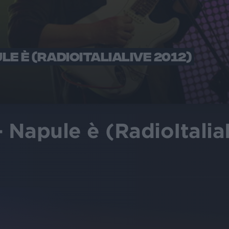
LE È (RADIOITALIALIVE 2012)
- Napule è (RadioItalia