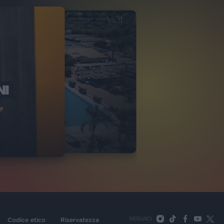
NI
O ITALIA
NKA VILLAGE
2
VIDEO
SEGUICI
Codice etico
Riservatezza