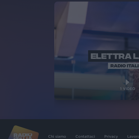
ELETTRA 
RADIO ITAL
1
VIDEO
Chi siamo
Contattaci
Privacy
Lavor