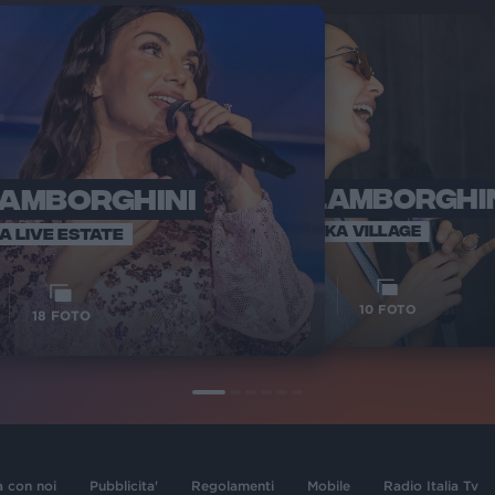
LAMBORGHINI
ELETTRA LAMBORGHI
RADI
VOI TA
VOI TANKA VILLAGE
IA LIVE ESTATE
1
VIDEO
10
FOTO
18
FOTO
a con noi
Pubblicita'
Regolamenti
Mobile
Radio Italia Tv