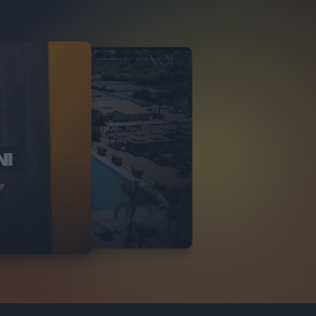
NI
O ITALIA
NKA VILLAGE
2
VIDEO