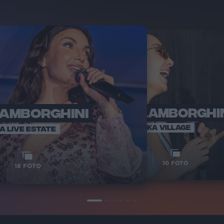
LAMBORGHINI
ELETTRA LAMBORGHI
RADI
VOI TA
VOI TANKA VILLAGE
IA LIVE ESTATE
1
VIDEO
10
FOTO
18
FOTO