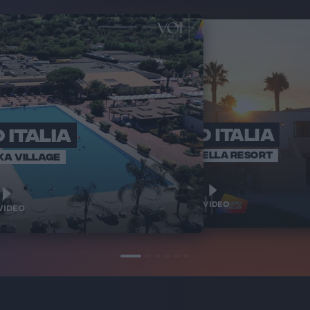
 ITALIA
RADIO ITALIA
RADI
BRAVO BAIA
VOI ARENELLA RESORT
KA VILLAGE
1
1
VIDEO
VIDEO