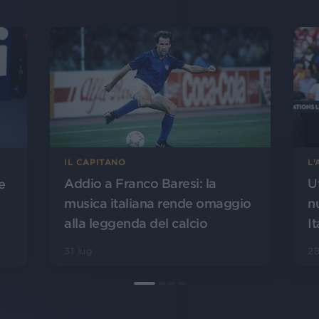
L
IL CAPITANO
U
Addio a Franco Baresi: la
e
n
musica italiana rende omaggio
It
alla leggenda del calcio
28
31 lug