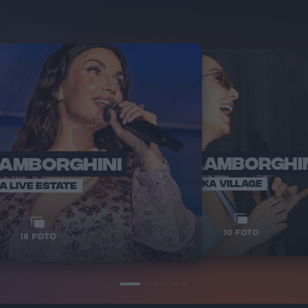
LAMBORGHINI
ELETTRA LAMBORGHI
RADI
VOI TA
VOI TANKA VILLAGE
IA LIVE ESTATE
1
VIDEO
10
FOTO
18
FOTO