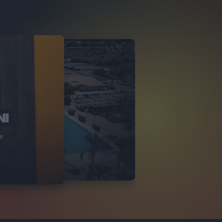
NI
O ITALIA
NKA VILLAGE
2
VIDEO