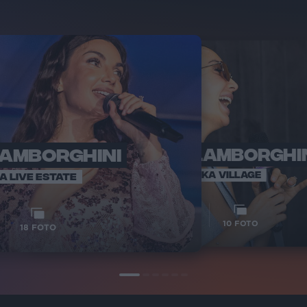
LAMBORGHINI
ELETTRA LAMBORGHI
RADI
VOI TA
VOI TANKA VILLAGE
IA LIVE ESTATE
1
VIDEO
10
FOTO
18
FOTO