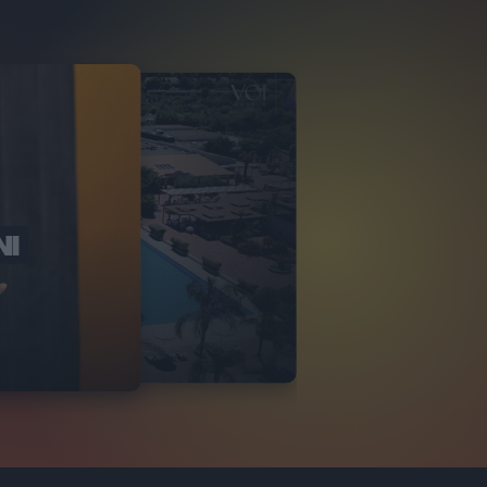
NI
O ITALIA
NKA VILLAGE
2
VIDEO