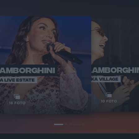
LAMBORGHINI
ELETTRA LAMBORGHI
RADI
VOI TA
VOI TANKA VILLAGE
IA LIVE ESTATE
1
VIDEO
10
FOTO
18
FOTO