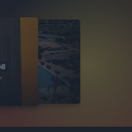
NI
O ITALIA
NKA VILLAGE
2
VIDEO