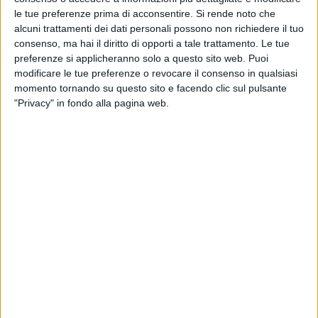
le tue preferenze prima di acconsentire.
Si rende noto che
alcuni trattamenti dei dati personali possono non richiedere il tuo
consenso, ma hai il diritto di opporti a tale trattamento. Le tue
preferenze si applicheranno solo a questo sito web. Puoi
modificare le tue preferenze o revocare il consenso in qualsiasi
momento tornando su questo sito e facendo clic sul pulsante
"Privacy" in fondo alla pagina web.
RADIO ITALIA
ELETTRA LAMBORGHINI
ELETTRA LAMBORGHINI
VOI TANKA VILLAGE
VOI TANKA VILLAGE
RADIO ITALIA LIVE ESTATE
2
VIDEO
1
VIDEO
10
FOTO
1
VIDEO
18
FOTO