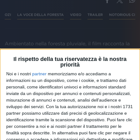
OZI
LA VOCE DELLA FORESTA
VIDEO
TRAILER
NOTORIOUS CIN
Ambientato nella foresta pluviale, il film racconta la
storia di Ozi, una giovane orangotango il cui habitat
viene distrutto dall'uomo. Salvata da un gruppo di
Il rispetto della tua riservatezza è la nostra
volontari, impara a comunicare con la lingua dei
priorità
segni e diventa un'influencer. Scopre che i genitori
Noi e i nostri
partner
memorizziamo e/o accediamo a
potrebbero essere vivi e decide di cercarli e
informazioni su un dispositivo, come i cookie, e trattiamo dati
sensibilizzare il mondo sulla deforestazione
personali, come identificatori univoci e informazioni standard
inviate da un dispositivo per annunci e contenuti personalizzati,
misurazione di annunci e contenuti, analisi dell'audience e
sviluppo dei servizi.
Con la tua autorizzazione noi e i nostri 1731
partner possiamo utilizzare dati precisi di geolocalizzazione e
identificazione tramite la scansione del dispositivo. Puoi fare clic
Altri ospiti
per consentire a noi e ai nostri partner il trattamento per le
finalità sopra descritte. In alternativa puoi fare clic per negare il
consenso o accedere a informazioni più dettagliate e modificare