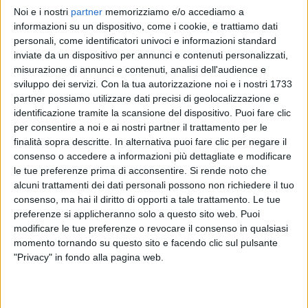
Noi e i nostri
partner
memorizziamo e/o accediamo a
OLLY
OLLY
OLLY
informazioni su un dispositivo, come i cookie, e trattiamo dati
SANREMO ITALIANO
SANREMO ITALIANO 31/01/2025
personali, come identificatori univoci e informazioni standard
RADIOITALIALIVE 12/12
inviate da un dispositivo per annunci e contenuti personalizzati,
1
VIDEO
misurazione di annunci e contenuti, analisi dell'audience e
1
VIDEO
sviluppo dei servizi.
Con la tua autorizzazione noi e i nostri 1733
15
VIDEO
14
FOTO
partner possiamo utilizzare dati precisi di geolocalizzazione e
identificazione tramite la scansione del dispositivo. Puoi fare clic
per consentire a noi e ai nostri partner il trattamento per le
finalità sopra descritte. In alternativa puoi fare clic per negare il
consenso o accedere a informazioni più dettagliate e modificare
le tue preferenze prima di acconsentire.
Si rende noto che
News correlate
alcuni trattamenti dei dati personali possono non richiedere il tuo
consenso, ma hai il diritto di opporti a tale trattamento. Le tue
preferenze si applicheranno solo a questo sito web. Puoi
modificare le tue preferenze o revocare il consenso in qualsiasi
momento tornando su questo sito e facendo clic sul pulsante
"Privacy" in fondo alla pagina web.