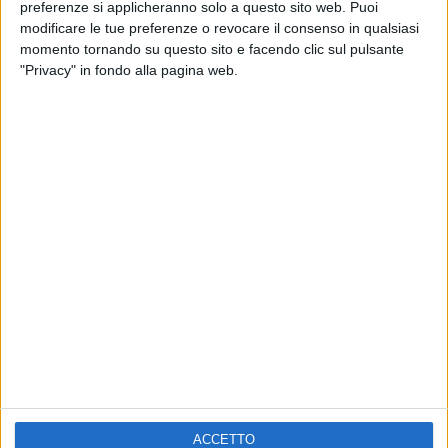
ELETTRA LAMBORGHINI
preferenze si applicheranno solo a questo sito web. Puoi
VOI TANKA VILLAGE
VOI TANKA VILLAGE
modificare le tue preferenze o revocare il consenso in qualsiasi
RADIO ITALIA LIVE ESTATE
momento tornando su questo sito e facendo clic sul pulsante
"Privacy" in fondo alla pagina web.
2
VIDEO
1
VIDEO
10
FOTO
1
VIDEO
18
FOTO
Chi siamo
Contattaci
Privacy
Lavora con noi
Pubblicita'
Regolamenti
Mobile
Radio Italia Tv
ACCETTO
Codice etico
Riservatezza