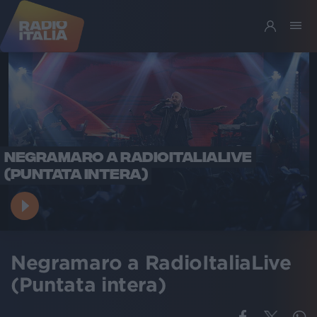
NEGRAMARO A RADIOITALIALIVE
(PUNTATA INTERA)
Negramaro a RadioItaliaLive
(Puntata intera)