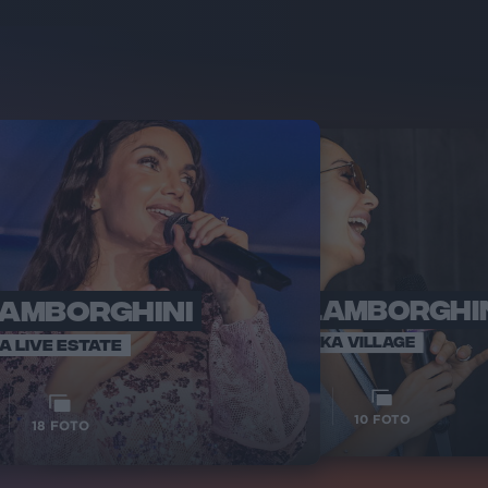
LAMBORGHINI
ELETTRA LAMBORGHI
RADI
VOI TA
VOI TANKA VILLAGE
IA LIVE ESTATE
1
VIDEO
10
FOTO
18
FOTO