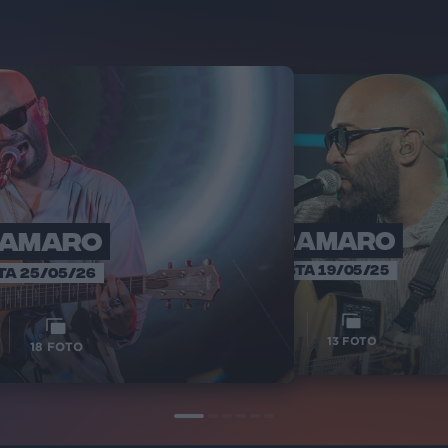
RAMARO
NEGRAMARO
NEG
RADIO ITALI
INTERVISTA 19/05/25
TA 25/05/26
12
VIDEO
3
VIDEO
13
FOTO
18
FOTO