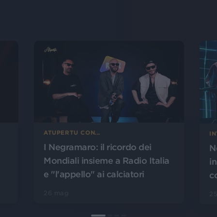
ATUPERTU CON...
IN
I Negramaro: il ricordo dei
N
Mondiali insieme a Radio Italia
i
e "l'appello" ai calciatori
c
26 mag
2