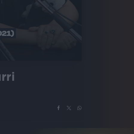
021)
rri