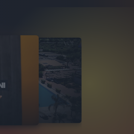
NI
O ITALIA
NKA VILLAGE
2
VIDEO