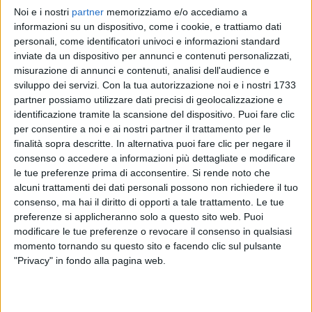
Noi e i nostri
partner
memorizziamo e/o accediamo a
NEGRAMARO
NEGRAMARO
NEGRAMARO
informazioni su un dispositivo, come i cookie, e trattiamo dati
RADIO ITALIA LIVE 13/12/2024
INTERVISTA 19/05/25
personali, come identificatori univoci e informazioni standard
INTERVISTA 25/05/26
inviate da un dispositivo per annunci e contenuti personalizzati,
12
VIDEO
30
FOTO
misurazione di annunci e contenuti, analisi dell'audience e
3
VIDEO
13
FOTO
sviluppo dei servizi.
Con la tua autorizzazione noi e i nostri 1733
3
VIDEO
18
FOTO
partner possiamo utilizzare dati precisi di geolocalizzazione e
identificazione tramite la scansione del dispositivo. Puoi fare clic
per consentire a noi e ai nostri partner il trattamento per le
finalità sopra descritte. In alternativa puoi fare clic per negare il
consenso o accedere a informazioni più dettagliate e modificare
le tue preferenze prima di acconsentire.
Si rende noto che
News correlate
alcuni trattamenti dei dati personali possono non richiedere il tuo
consenso, ma hai il diritto di opporti a tale trattamento. Le tue
preferenze si applicheranno solo a questo sito web. Puoi
modificare le tue preferenze o revocare il consenso in qualsiasi
momento tornando su questo sito e facendo clic sul pulsante
"Privacy" in fondo alla pagina web.