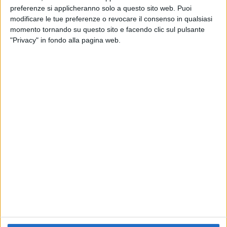
preferenze si applicheranno solo a questo sito web. Puoi
RADIO ITALIA
ELETTRA LAMBORGHINI
ELETTRA LAMBORGHINI
modificare le tue preferenze o revocare il consenso in qualsiasi
VOI TANKA VILLAGE
VOI TANKA VILLAGE
momento tornando su questo sito e facendo clic sul pulsante
RADIO ITALIA LIVE ESTATE
"Privacy" in fondo alla pagina web.
2
VIDEO
1
VIDEO
10
FOTO
1
VIDEO
18
FOTO
Chi siamo
Contattaci
Privacy
Lavora con noi
Pubblicita'
Regolamenti