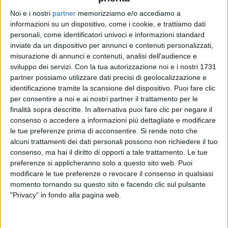
Noi e i nostri
partner
memorizziamo e/o accediamo a
informazioni su un dispositivo, come i cookie, e trattiamo dati
NEGRAMARO
NEGRAMARO
NEGRAMARO
personali, come identificatori univoci e informazioni standard
RADIO ITALIA LIVE 13/12/2024
INTERVISTA 19/05/25
inviate da un dispositivo per annunci e contenuti personalizzati,
INTERVISTA 25/05/26
misurazione di annunci e contenuti, analisi dell'audience e
sviluppo dei servizi.
Con la tua autorizzazione noi e i nostri 1731
12
VIDEO
30
FOTO
3
VIDEO
13
FOTO
partner possiamo utilizzare dati precisi di geolocalizzazione e
3
VIDEO
18
FOTO
identificazione tramite la scansione del dispositivo. Puoi fare clic
per consentire a noi e ai nostri partner il trattamento per le
finalità sopra descritte. In alternativa puoi fare clic per negare il
consenso o accedere a informazioni più dettagliate e modificare
le tue preferenze prima di acconsentire.
Si rende noto che
alcuni trattamenti dei dati personali possono non richiedere il tuo
News correlate
consenso, ma hai il diritto di opporti a tale trattamento. Le tue
preferenze si applicheranno solo a questo sito web. Puoi
modificare le tue preferenze o revocare il consenso in qualsiasi
momento tornando su questo sito e facendo clic sul pulsante
"Privacy" in fondo alla pagina web.