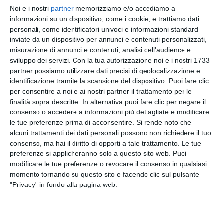
Noi e i nostri
partner
memorizziamo e/o accediamo a
NEGRAMARO
NEGRAMARO
NEGRAMARO
informazioni su un dispositivo, come i cookie, e trattiamo dati
RADIO ITALIA LIVE 13/12/2024
INTERVISTA 19/05/25
personali, come identificatori univoci e informazioni standard
INTERVISTA 25/05/26
inviate da un dispositivo per annunci e contenuti personalizzati,
12
VIDEO
30
FOTO
misurazione di annunci e contenuti, analisi dell'audience e
3
VIDEO
13
FOTO
sviluppo dei servizi.
Con la tua autorizzazione noi e i nostri 1733
3
VIDEO
18
FOTO
partner possiamo utilizzare dati precisi di geolocalizzazione e
identificazione tramite la scansione del dispositivo. Puoi fare clic
per consentire a noi e ai nostri partner il trattamento per le
finalità sopra descritte. In alternativa puoi fare clic per negare il
consenso o accedere a informazioni più dettagliate e modificare
le tue preferenze prima di acconsentire.
Si rende noto che
News correlate
alcuni trattamenti dei dati personali possono non richiedere il tuo
consenso, ma hai il diritto di opporti a tale trattamento. Le tue
preferenze si applicheranno solo a questo sito web. Puoi
modificare le tue preferenze o revocare il consenso in qualsiasi
momento tornando su questo sito e facendo clic sul pulsante
"Privacy" in fondo alla pagina web.