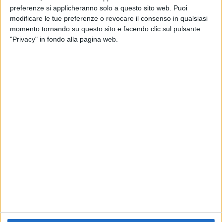
preferenze si applicheranno solo a questo sito web. Puoi
RADIO ITALIA
ELETTRA LAMBORGHINI
ELETTRA LAMBORGHINI
modificare le tue preferenze o revocare il consenso in qualsiasi
VOI TANKA VILLAGE
VOI TANKA VILLAGE
momento tornando su questo sito e facendo clic sul pulsante
RADIO ITALIA LIVE ESTATE
"Privacy" in fondo alla pagina web.
2
VIDEO
1
VIDEO
10
FOTO
1
VIDEO
18
FOTO
Chi siamo
Contattaci
Privacy
Lavora con noi
Pubblicita'
Regolamenti