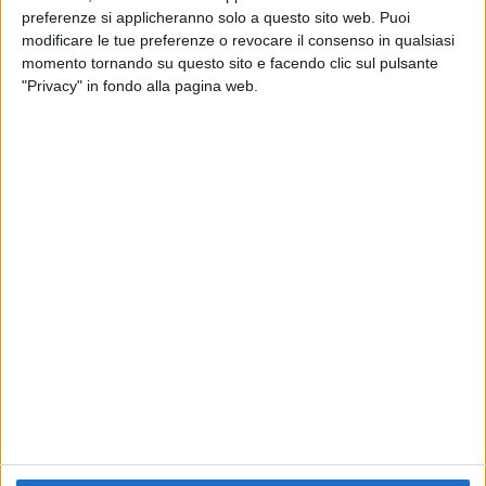
preferenze si applicheranno solo a questo sito web. Puoi
RADIO ITALIA
ELETTRA LAMBORGHINI
ELETTRA LAMBORGHINI
modificare le tue preferenze o revocare il consenso in qualsiasi
VOI TANKA VILLAGE
VOI TANKA VILLAGE
momento tornando su questo sito e facendo clic sul pulsante
RADIO ITALIA LIVE ESTATE
"Privacy" in fondo alla pagina web.
2
VIDEO
1
VIDEO
10
FOTO
1
VIDEO
18
FOTO
Chi siamo
Contattaci
Privacy
Lavora con noi
Pubblicita'
Regolamenti