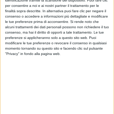
l’eli
intitola Bolero
identificazione tramite la scansione del dispositivo. Puoi fare clic
per consentire a noi e ai nostri partner il trattamento per le
finalità sopra descritte. In alternativa puoi fare clic per negare il
13 ma
15 giu
consenso o accedere a informazioni più dettagliate e modificare
le tue preferenze prima di acconsentire.
Si rende noto che
alcuni trattamenti dei dati personali possono non richiedere il tuo
consenso, ma hai il diritto di opporti a tale trattamento. Le tue
preferenze si applicheranno solo a questo sito web. Puoi
Altri ospiti
modificare le tue preferenze o revocare il consenso in qualsiasi
momento tornando su questo sito e facendo clic sul pulsante
"Privacy" in fondo alla pagina web.