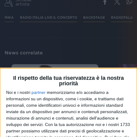
artista
MIKA
RADIO ITALIA LIVE IL CONCERTO
BACKSTAGE
RADIOITALIA
News correlate
Il rispetto della tua riservatezza è la nostra
priorità
Noi e i nostri
partner
memorizziamo e/o accediamo a
informazioni su un dispositivo, come i cookie, e trattiamo dati
personali, come identificatori univoci e informazioni standard
inviate da un dispositivo per annunci e contenuti personalizzati,
misurazione di annunci e contenuti, analisi dell'audience e
SECON
ESCE VENERDÌ 17 GIUGNO
sviluppo dei servizi.
Con la tua autorizzazione noi e i nostri 1733
Eurovi
Baby K collabora con Mika per
partner possiamo utilizzare dati precisi di geolocalizzazione e
duett
l’estate 2022. Il singolo si