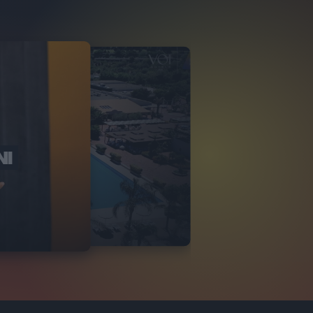
NI
O ITALIA
NKA VILLAGE
2
VIDEO