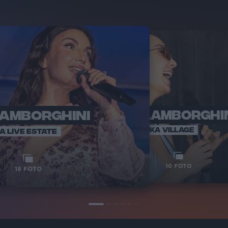
LAMBORGHINI
ELETTRA LAMBORGHI
RADI
VOI TA
VOI TANKA VILLAGE
IA LIVE ESTATE
1
VIDEO
10
FOTO
18
FOTO