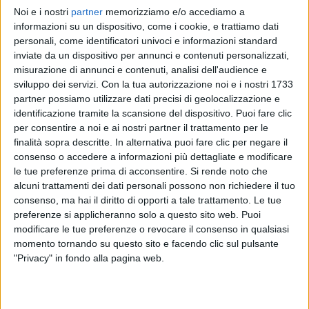
Noi e i nostri
partner
memorizziamo e/o accediamo a
MASSIMO RANIERI
MASSIMO RANIERI
informazioni su un dispositivo, come i cookie, e trattiamo dati
ASPETTANDO EUROVISION 2022
personali, come identificatori univoci e informazioni standard
SANREMO ITALIANO 3/02/2025
inviate da un dispositivo per annunci e contenuti personalizzati,
misurazione di annunci e contenuti, analisi dell'audience e
1
VIDEO
sviluppo dei servizi.
Con la tua autorizzazione noi e i nostri 1733
1
VIDEO
partner possiamo utilizzare dati precisi di geolocalizzazione e
identificazione tramite la scansione del dispositivo. Puoi fare clic
per consentire a noi e ai nostri partner il trattamento per le
finalità sopra descritte. In alternativa puoi fare clic per negare il
consenso o accedere a informazioni più dettagliate e modificare
le tue preferenze prima di acconsentire.
Si rende noto che
News correlate
alcuni trattamenti dei dati personali possono non richiedere il tuo
consenso, ma hai il diritto di opporti a tale trattamento. Le tue
preferenze si applicheranno solo a questo sito web. Puoi
modificare le tue preferenze o revocare il consenso in qualsiasi
momento tornando su questo sito e facendo clic sul pulsante
"Privacy" in fondo alla pagina web.