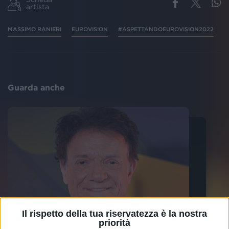
artista
MASSIMO RANIERI
EUROVISION
#ASPETTANDOEUROVISION2022
V
Guarda anche
Il rispetto della tua riservatezza è la nostra
priorità