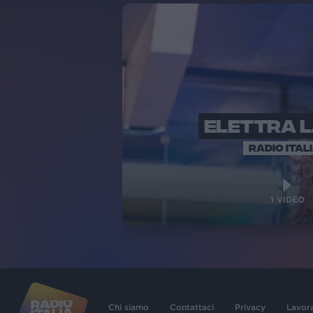
ELETTRA 
RADIO ITAL
1
VIDEO
Chi siamo
Contattaci
Privacy
Lavor