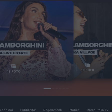
LAMBORGHINI
ELETTRA LAMBORGHI
RADI
VOI TA
VOI TANKA VILLAGE
IA LIVE ESTATE
1
VIDEO
10
FOTO
18
FOTO
a con noi
Pubblicita'
Regolamenti
Mobile
Radio Italia Tv