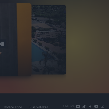
NI
O ITALIA
NKA VILLAGE
2
VIDEO
SEGUICI
Codice etico
Riservatezza