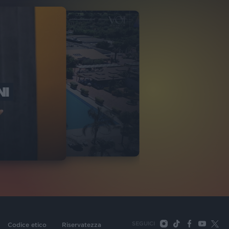
NI
O ITALIA
NKA VILLAGE
2
VIDEO
SEGUICI
Codice etico
Riservatezza