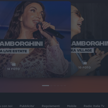
LAMBORGHINI
ELETTRA LAMBORGHI
RADI
VOI TA
VOI TANKA VILLAGE
IA LIVE ESTATE
1
VIDEO
10
FOTO
18
FOTO
a con noi
Pubblicita'
Regolamenti
Mobile
Radio Italia Tv