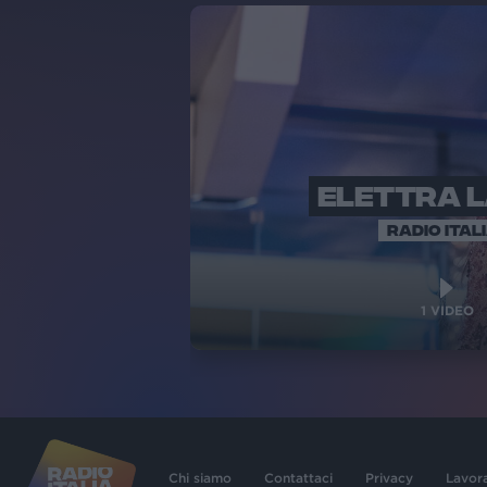
ELETTRA 
RADIO ITAL
1
VIDEO
Chi siamo
Contattaci
Privacy
Lavor