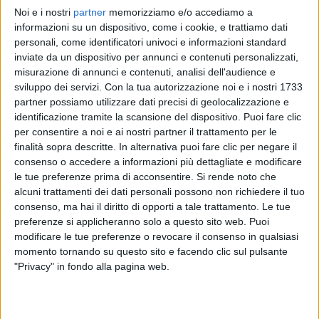
Noi e i nostri
partner
memorizziamo e/o accediamo a
MAHMOOD
MAHMOOD
MAHMOOD
informazioni su un dispositivo, come i cookie, e trattiamo dati
SANREMO ITALIANO 2024
RADIO ITALIA LIVE 23/02
personali, come identificatori univoci e informazioni standard
INTERVISTA 27/03/25
inviate da un dispositivo per annunci e contenuti personalizzati,
1
VIDEO
misurazione di annunci e contenuti, analisi dell'audience e
9
VIDEO
15
FOTO
sviluppo dei servizi.
Con la tua autorizzazione noi e i nostri 1733
2
VIDEO
partner possiamo utilizzare dati precisi di geolocalizzazione e
identificazione tramite la scansione del dispositivo. Puoi fare clic
per consentire a noi e ai nostri partner il trattamento per le
finalità sopra descritte. In alternativa puoi fare clic per negare il
consenso o accedere a informazioni più dettagliate e modificare
le tue preferenze prima di acconsentire.
Si rende noto che
News correlate
alcuni trattamenti dei dati personali possono non richiedere il tuo
consenso, ma hai il diritto di opporti a tale trattamento. Le tue
preferenze si applicheranno solo a questo sito web. Puoi
modificare le tue preferenze o revocare il consenso in qualsiasi
momento tornando su questo sito e facendo clic sul pulsante
"Privacy" in fondo alla pagina web.