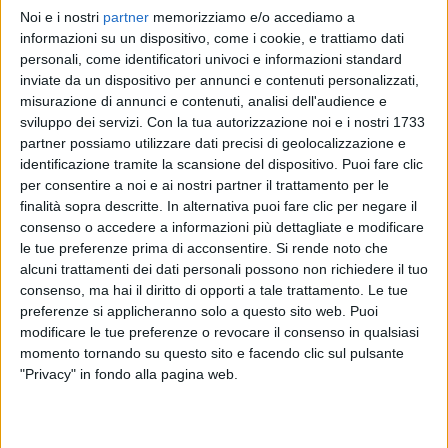
Noi e i nostri
partner
memorizziamo e/o accediamo a
MAHMOOD
MAHMOOD
MAHMOOD
informazioni su un dispositivo, come i cookie, e trattiamo dati
SANREMO ITALIANO 2024
RADIO ITALIA LIVE 23/02
personali, come identificatori univoci e informazioni standard
INTERVISTA 27/03/25
inviate da un dispositivo per annunci e contenuti personalizzati,
1
VIDEO
misurazione di annunci e contenuti, analisi dell'audience e
9
VIDEO
15
FOTO
sviluppo dei servizi.
Con la tua autorizzazione noi e i nostri 1733
2
VIDEO
partner possiamo utilizzare dati precisi di geolocalizzazione e
identificazione tramite la scansione del dispositivo. Puoi fare clic
per consentire a noi e ai nostri partner il trattamento per le
finalità sopra descritte. In alternativa puoi fare clic per negare il
consenso o accedere a informazioni più dettagliate e modificare
le tue preferenze prima di acconsentire.
Si rende noto che
News correlate
alcuni trattamenti dei dati personali possono non richiedere il tuo
consenso, ma hai il diritto di opporti a tale trattamento. Le tue
preferenze si applicheranno solo a questo sito web. Puoi
modificare le tue preferenze o revocare il consenso in qualsiasi
momento tornando su questo sito e facendo clic sul pulsante
"Privacy" in fondo alla pagina web.