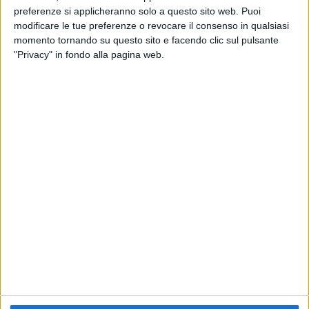
preferenze si applicheranno solo a questo sito web. Puoi
RADIO ITALIA
ELETTRA LAMBORGHINI
ELETTRA LAMBORGHINI
modificare le tue preferenze o revocare il consenso in qualsiasi
VOI TANKA VILLAGE
VOI TANKA VILLAGE
momento tornando su questo sito e facendo clic sul pulsante
RADIO ITALIA LIVE ESTATE
"Privacy" in fondo alla pagina web.
2
VIDEO
1
VIDEO
10
FOTO
1
VIDEO
18
FOTO
Chi siamo
Contattaci
Privacy
Lavora con noi
Pubblicita'
Regolamenti