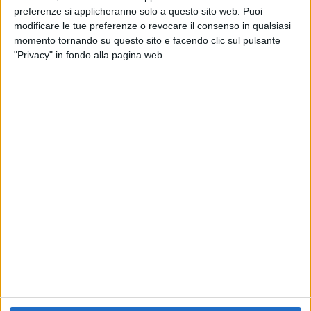
preferenze si applicheranno solo a questo sito web. Puoi
RADIO ITALIA
ELETTRA LAMBORGHINI
ELETTRA LAMBORGHINI
modificare le tue preferenze o revocare il consenso in qualsiasi
VOI TANKA VILLAGE
VOI TANKA VILLAGE
momento tornando su questo sito e facendo clic sul pulsante
RADIO ITALIA LIVE ESTATE
"Privacy" in fondo alla pagina web.
2
VIDEO
1
VIDEO
10
FOTO
1
VIDEO
18
FOTO
Chi siamo
Contattaci
Privacy
Lavora con noi
Pubblicita'
Regolamenti