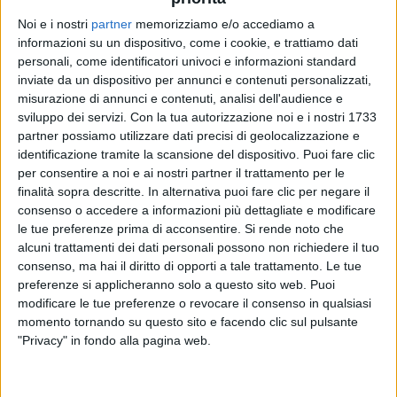
Noi e i nostri
partner
memorizziamo e/o accediamo a
informazioni su un dispositivo, come i cookie, e trattiamo dati
LOREDANA BERTE'
LOREDANA BERTE'
LOREDANA BERTE'
personali, come identificatori univoci e informazioni standard
ARTISTA DAY
RADIO ITALIA LIVE
inviate da un dispositivo per annunci e contenuti personalizzati,
SANREMO ITALIANO 2024
misurazione di annunci e contenuti, analisi dell'audience e
sviluppo dei servizi.
Con la tua autorizzazione noi e i nostri 1733
2
VIDEO
2
VIDEO
14
FOTO
partner possiamo utilizzare dati precisi di geolocalizzazione e
1
VIDEO
identificazione tramite la scansione del dispositivo. Puoi fare clic
per consentire a noi e ai nostri partner il trattamento per le
finalità sopra descritte. In alternativa puoi fare clic per negare il
consenso o accedere a informazioni più dettagliate e modificare
le tue preferenze prima di acconsentire.
Si rende noto che
alcuni trattamenti dei dati personali possono non richiedere il tuo
News correlate
consenso, ma hai il diritto di opporti a tale trattamento. Le tue
preferenze si applicheranno solo a questo sito web. Puoi
modificare le tue preferenze o revocare il consenso in qualsiasi
momento tornando su questo sito e facendo clic sul pulsante
"Privacy" in fondo alla pagina web.