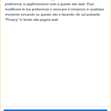
preferenze si applicheranno solo a questo sito web. Puoi
RADIO ITALIA
ELETTRA LAMBORGHINI
ELETTRA LAMBORGHINI
modificare le tue preferenze o revocare il consenso in qualsiasi
VOI TANKA VILLAGE
VOI TANKA VILLAGE
momento tornando su questo sito e facendo clic sul pulsante
RADIO ITALIA LIVE ESTATE
"Privacy" in fondo alla pagina web.
2
VIDEO
1
VIDEO
10
FOTO
1
VIDEO
18
FOTO
Chi siamo
Contattaci
Privacy
Lavora con noi
Pubblicita'
Regolamenti