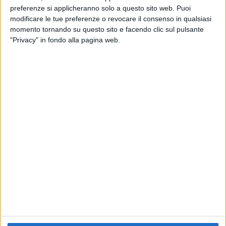
preferenze si applicheranno solo a questo sito web. Puoi
RADIO ITALIA
ELETTRA LAMBORGHINI
ELETTRA LAMBORGHINI
modificare le tue preferenze o revocare il consenso in qualsiasi
VOI TANKA VILLAGE
VOI TANKA VILLAGE
momento tornando su questo sito e facendo clic sul pulsante
RADIO ITALIA LIVE ESTATE
"Privacy" in fondo alla pagina web.
2
VIDEO
1
VIDEO
10
FOTO
1
VIDEO
18
FOTO
Chi siamo
Contattaci
Privacy
Lavora con noi
Pubblicita'
Regolamenti