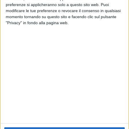
preferenze si applicheranno solo a questo sito web. Puoi
RADIO ITALIA
ELETTRA LAMBORGHINI
ELETTRA LAMBORGHINI
modificare le tue preferenze o revocare il consenso in qualsiasi
VOI TANKA VILLAGE
VOI TANKA VILLAGE
momento tornando su questo sito e facendo clic sul pulsante
RADIO ITALIA LIVE ESTATE
"Privacy" in fondo alla pagina web.
2
VIDEO
1
VIDEO
10
FOTO
1
VIDEO
18
FOTO
Chi siamo
Contattaci
Privacy
Lavora con noi
Pubblicita'
Regolamenti