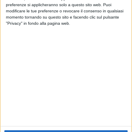
preferenze si applicheranno solo a questo sito web. Puoi
RADIO ITALIA
ELETTRA LAMBORGHINI
ELETTRA LAMBORGHINI
modificare le tue preferenze o revocare il consenso in qualsiasi
VOI TANKA VILLAGE
VOI TANKA VILLAGE
momento tornando su questo sito e facendo clic sul pulsante
RADIO ITALIA LIVE ESTATE
"Privacy" in fondo alla pagina web.
2
VIDEO
1
VIDEO
10
FOTO
1
VIDEO
18
FOTO
Chi siamo
Contattaci
Privacy
Lavora con noi
Pubblicita'
Regolamenti