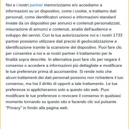
Noi e i nostri
partner
memorizziamo e/o accediamo a
LAURA PAUSINI
LAURA PAUSINI
LAURA PAUSINI
informazioni su un dispositivo, come i cookie, e trattiamo dati
INTERVISTA 01/10/2024
INTERVISTA 16/09
personali, come identificatori univoci e informazioni standard
RADIOITALIALIVE 20/3
inviate da un dispositivo per annunci e contenuti personalizzati,
2
VIDEO
17
FOTO
misurazione di annunci e contenuti, analisi dell'audience e
2
VIDEO
15
FOTO
sviluppo dei servizi.
Con la tua autorizzazione noi e i nostri 1733
12
VIDEO
19
FOTO
partner possiamo utilizzare dati precisi di geolocalizzazione e
identificazione tramite la scansione del dispositivo. Puoi fare clic
per consentire a noi e ai nostri partner il trattamento per le
finalità sopra descritte. In alternativa puoi fare clic per negare il
consenso o accedere a informazioni più dettagliate e modificare
le tue preferenze prima di acconsentire.
Si rende noto che
News correlate
alcuni trattamenti dei dati personali possono non richiedere il tuo
consenso, ma hai il diritto di opporti a tale trattamento. Le tue
preferenze si applicheranno solo a questo sito web. Puoi
modificare le tue preferenze o revocare il consenso in qualsiasi
momento tornando su questo sito e facendo clic sul pulsante
"Privacy" in fondo alla pagina web.