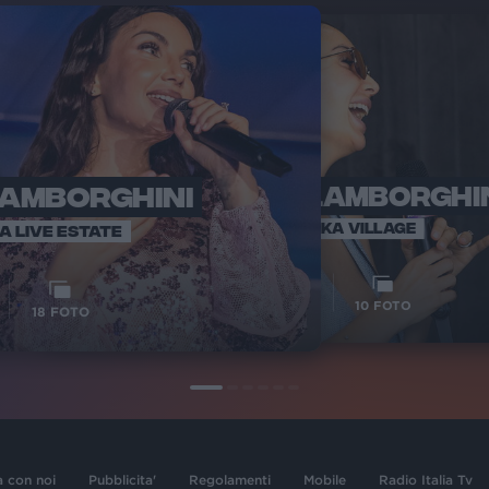
LAMBORGHINI
ELETTRA LAMBORGHI
RADI
VOI TA
VOI TANKA VILLAGE
IA LIVE ESTATE
1
VIDEO
10
FOTO
18
FOTO
a con noi
Pubblicita'
Regolamenti
Mobile
Radio Italia Tv