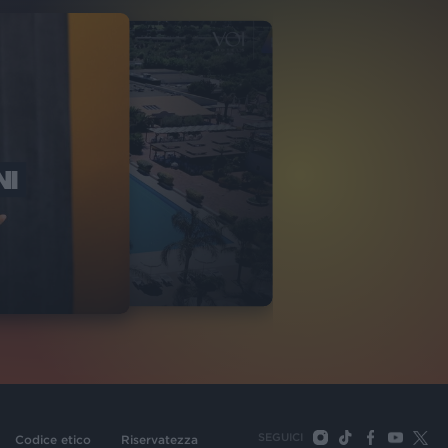
NI
O ITALIA
NKA VILLAGE
2
VIDEO
SEGUICI
Codice etico
Riservatezza