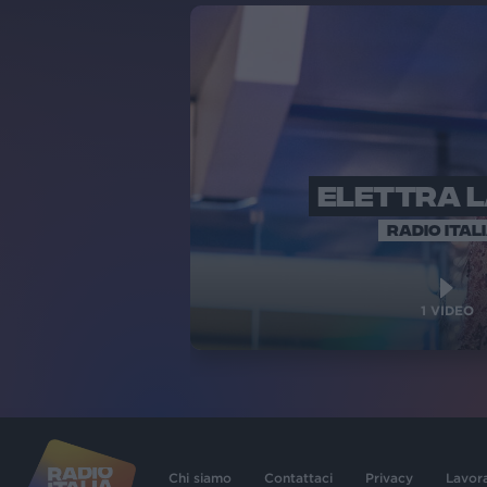
ELETTRA 
RADIO ITAL
1
VIDEO
Chi siamo
Contattaci
Privacy
Lavor