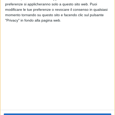
preferenze si applicheranno solo a questo sito web. Puoi
RADIO ITALIA
ELETTRA LAMBORGHINI
ELETTRA LAMBORGHINI
modificare le tue preferenze o revocare il consenso in qualsiasi
VOI TANKA VILLAGE
VOI TANKA VILLAGE
momento tornando su questo sito e facendo clic sul pulsante
RADIO ITALIA LIVE ESTATE
"Privacy" in fondo alla pagina web.
2
VIDEO
1
VIDEO
10
FOTO
1
VIDEO
18
FOTO
Chi siamo
Contattaci
Privacy
Lavora con noi
Pubblicita'
Regolamenti