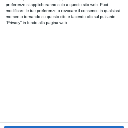
preferenze si applicheranno solo a questo sito web. Puoi
RADIO ITALIA
ELETTRA LAMBORGHINI
ELETTRA LAMBORGHINI
modificare le tue preferenze o revocare il consenso in qualsiasi
VOI TANKA VILLAGE
VOI TANKA VILLAGE
momento tornando su questo sito e facendo clic sul pulsante
RADIO ITALIA LIVE ESTATE
"Privacy" in fondo alla pagina web.
2
VIDEO
1
VIDEO
10
FOTO
1
VIDEO
18
FOTO
Chi siamo
Contattaci
Privacy
Lavora con noi
Pubblicita'
Regolamenti