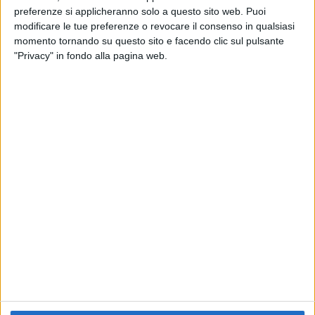
preferenze si applicheranno solo a questo sito web. Puoi
RADIO ITALIA
ELETTRA LAMBORGHINI
ELETTRA LAMBORGHINI
modificare le tue preferenze o revocare il consenso in qualsiasi
VOI TANKA VILLAGE
VOI TANKA VILLAGE
momento tornando su questo sito e facendo clic sul pulsante
RADIO ITALIA LIVE ESTATE
"Privacy" in fondo alla pagina web.
2
VIDEO
1
VIDEO
10
FOTO
1
VIDEO
18
FOTO
Chi siamo
Contattaci
Privacy
Lavora con noi
Pubblicita'
Regolamenti