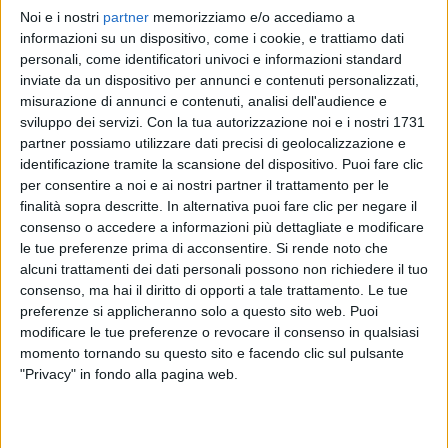
Noi e i nostri
partner
memorizziamo e/o accediamo a
JOVA BEACH PARTY 2022
JOVANOTTI
JOVANOTTI
informazioni su un dispositivo, come i cookie, e trattiamo dati
BRESSO (MI) 10/09/2022
RADIO ITALIA LIVE
personali, come identificatori univoci e informazioni standard
INTERVISTA 23/01/25
inviate da un dispositivo per annunci e contenuti personalizzati,
24
FOTO
misurazione di annunci e contenuti, analisi dell'audience e
1
VIDEO
20
FOTO
sviluppo dei servizi.
Con la tua autorizzazione noi e i nostri 1731
1
VIDEO
20
FOTO
partner possiamo utilizzare dati precisi di geolocalizzazione e
identificazione tramite la scansione del dispositivo. Puoi fare clic
per consentire a noi e ai nostri partner il trattamento per le
finalità sopra descritte. In alternativa puoi fare clic per negare il
consenso o accedere a informazioni più dettagliate e modificare
le tue preferenze prima di acconsentire.
Si rende noto che
News correlate
alcuni trattamenti dei dati personali possono non richiedere il tuo
consenso, ma hai il diritto di opporti a tale trattamento. Le tue
preferenze si applicheranno solo a questo sito web. Puoi
modificare le tue preferenze o revocare il consenso in qualsiasi
momento tornando su questo sito e facendo clic sul pulsante
"Privacy" in fondo alla pagina web.