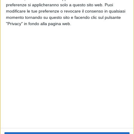
preferenze si applicheranno solo a questo sito web. Puoi
RADIO ITALIA
ELETTRA LAMBORGHINI
ELETTRA LAMBORGHINI
modificare le tue preferenze o revocare il consenso in qualsiasi
VOI TANKA VILLAGE
VOI TANKA VILLAGE
momento tornando su questo sito e facendo clic sul pulsante
RADIO ITALIA LIVE ESTATE
"Privacy" in fondo alla pagina web.
2
VIDEO
1
VIDEO
10
FOTO
1
VIDEO
18
FOTO
Chi siamo
Contattaci
Privacy
Lavora con noi
Pubblicita'
Regolamenti