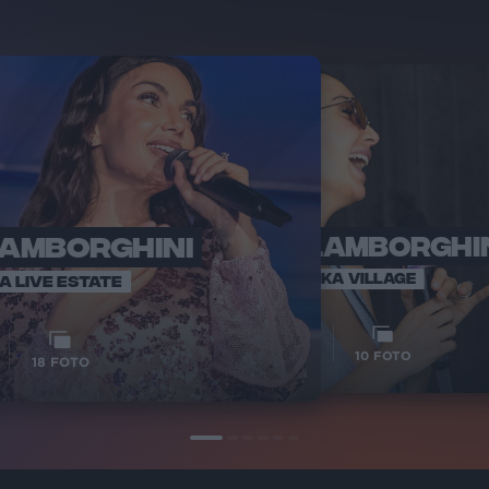
LAMBORGHINI
ELETTRA LAMBORGHI
RADI
VOI TA
VOI TANKA VILLAGE
IA LIVE ESTATE
1
VIDEO
10
FOTO
18
FOTO