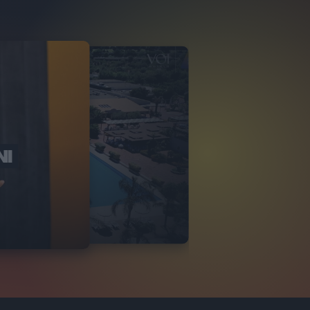
NI
O ITALIA
NKA VILLAGE
2
VIDEO