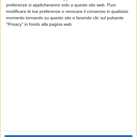
preferenze si applicheranno solo a questo sito web. Puoi
RADIO ITALIA
ELETTRA LAMBORGHINI
ELETTRA LAMBORGHINI
modificare le tue preferenze o revocare il consenso in qualsiasi
VOI TANKA VILLAGE
VOI TANKA VILLAGE
momento tornando su questo sito e facendo clic sul pulsante
RADIO ITALIA LIVE ESTATE
"Privacy" in fondo alla pagina web.
2
VIDEO
1
VIDEO
10
FOTO
1
VIDEO
18
FOTO
Chi siamo
Contattaci
Privacy
Lavora con noi
Pubblicita'
Regolamenti