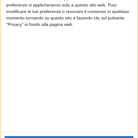
preferenze si applicheranno solo a questo sito web. Puoi
RADIO ITALIA
ELETTRA LAMBORGHINI
ELETTRA LAMBORGHINI
modificare le tue preferenze o revocare il consenso in qualsiasi
VOI TANKA VILLAGE
VOI TANKA VILLAGE
momento tornando su questo sito e facendo clic sul pulsante
RADIO ITALIA LIVE ESTATE
"Privacy" in fondo alla pagina web.
2
VIDEO
1
VIDEO
10
FOTO
1
VIDEO
18
FOTO
Chi siamo
Contattaci
Privacy
Lavora con noi
Pubblicita'
Regolamenti