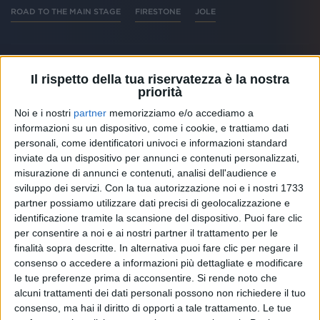
ROAD TO THE MAIN STAGE
FIRESTONE
JOLE
Il rispetto della tua riservatezza è la nostra
priorità
Altri ospiti
Noi e i nostri
partner
memorizziamo e/o accediamo a
informazioni su un dispositivo, come i cookie, e trattiamo dati
personali, come identificatori univoci e informazioni standard
inviate da un dispositivo per annunci e contenuti personalizzati,
misurazione di annunci e contenuti, analisi dell'audience e
sviluppo dei servizi.
Con la tua autorizzazione noi e i nostri 1733
partner possiamo utilizzare dati precisi di geolocalizzazione e
identificazione tramite la scansione del dispositivo. Puoi fare clic
per consentire a noi e ai nostri partner il trattamento per le
finalità sopra descritte. In alternativa puoi fare clic per negare il
consenso o accedere a informazioni più dettagliate e modificare
le tue preferenze prima di acconsentire.
Si rende noto che
alcuni trattamenti dei dati personali possono non richiedere il tuo
RADIO ITALIA
consenso, ma hai il diritto di opporti a tale trattamento. Le tue
ELETTRA LAMBORGHINI
ELETTRA LAMBORGHINI