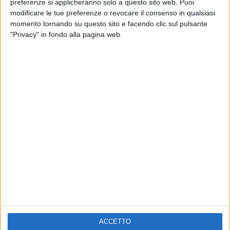
preferenze si applicheranno solo a questo sito web. Puoi
VOI TANKA VILLAGE
VOI TANKA VILLAGE
modificare le tue preferenze o revocare il consenso in qualsiasi
RADIO ITALIA LIVE ESTATE
momento tornando su questo sito e facendo clic sul pulsante
2
VIDEO
"Privacy" in fondo alla pagina web.
1
VIDEO
10
FOTO
1
VIDEO
18
FOTO
Chi siamo
Contattaci
Privacy
Lavora con noi
Pubblicita'
Regolamenti
Mobile
Radio Italia Tv
ACCETTO
Codice etico
Riservatezza