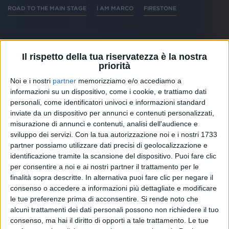
ROAD TO THE MAIN STAGE
I AM MARCO
FIRESTONE
Il rispetto della tua riservatezza è la nostra
priorità
Altri ospiti
Noi e i nostri
partner
memorizziamo e/o accediamo a
informazioni su un dispositivo, come i cookie, e trattiamo dati
personali, come identificatori univoci e informazioni standard
inviate da un dispositivo per annunci e contenuti personalizzati,
misurazione di annunci e contenuti, analisi dell'audience e
sviluppo dei servizi.
Con la tua autorizzazione noi e i nostri 1733
partner possiamo utilizzare dati precisi di geolocalizzazione e
identificazione tramite la scansione del dispositivo. Puoi fare clic
per consentire a noi e ai nostri partner il trattamento per le
finalità sopra descritte. In alternativa puoi fare clic per negare il
consenso o accedere a informazioni più dettagliate e modificare
le tue preferenze prima di acconsentire.
Si rende noto che
alcuni trattamenti dei dati personali possono non richiedere il tuo
RADIO ITALIA
consenso, ma hai il diritto di opporti a tale trattamento. Le tue
ELETTRA LAMBORGHINI
ELETTRA LAMBORGHINI