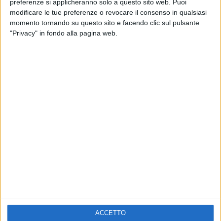
preferenze si applicheranno solo a questo sito web. Puoi
VOI TANKA VILLAGE
VOI TANKA VILLAGE
modificare le tue preferenze o revocare il consenso in qualsiasi
RADIO ITALIA LIVE ESTATE
momento tornando su questo sito e facendo clic sul pulsante
2
VIDEO
"Privacy" in fondo alla pagina web.
1
VIDEO
10
FOTO
1
VIDEO
18
FOTO
Chi siamo
Contattaci
Privacy
Lavora con noi
Pubblicita'
Regolamenti
Mobile
Radio Italia Tv
ACCETTO
Codice etico
Riservatezza