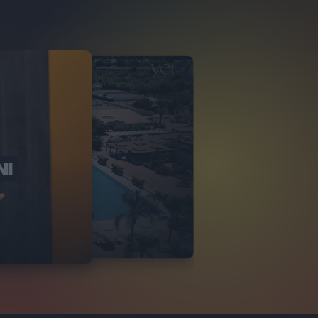
NI
O ITALIA
NKA VILLAGE
2
VIDEO