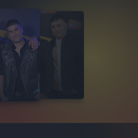
ODA'
O ITALIANO
VIDEO