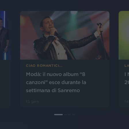
CIAO ROMANTICI...
L
Modà: il nuovo album “8
I
canzoni” esce durante la
20
settimana di Sanremo
15 gen
14