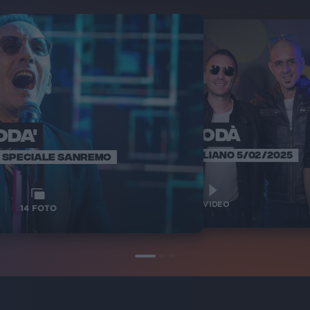
ODA'
MODÀ
M
SANREM
SANREMO ITALIANO 5/02/2025
VE SPECIALE SANREMO
1
1
VIDEO
14
FOTO