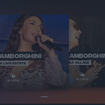
LAMBORGHINI
ELETTRA LAMBORGHI
RADI
VOI TA
VOI TANKA VILLAGE
IA LIVE ESTATE
1
VIDEO
10
FOTO
18
FOTO