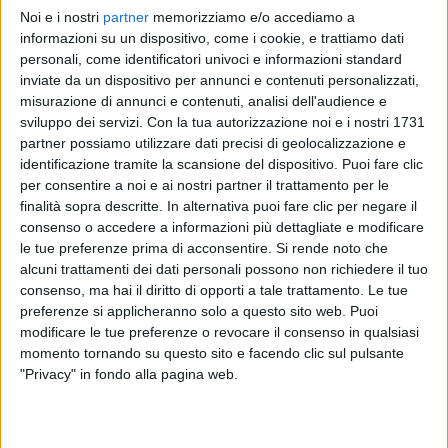
Noi e i nostri
partner
memorizziamo e/o accediamo a
RADIO ITALIA
RADIO ITALIA
RADIO ITALIA
informazioni su un dispositivo, come i cookie, e trattiamo dati
BRAVO BAIA DI TINDARI 2026
VOI ARENELLA RESORT
personali, come identificatori univoci e informazioni standard
VOI TANKA VILLAGE
inviate da un dispositivo per annunci e contenuti personalizzati,
1
VIDEO
misurazione di annunci e contenuti, analisi dell'audience e
1
VIDEO
sviluppo dei servizi.
Con la tua autorizzazione noi e i nostri 1731
2
VIDEO
partner possiamo utilizzare dati precisi di geolocalizzazione e
identificazione tramite la scansione del dispositivo. Puoi fare clic
per consentire a noi e ai nostri partner il trattamento per le
finalità sopra descritte. In alternativa puoi fare clic per negare il
consenso o accedere a informazioni più dettagliate e modificare
le tue preferenze prima di acconsentire.
Si rende noto che
News correlate
alcuni trattamenti dei dati personali possono non richiedere il tuo
consenso, ma hai il diritto di opporti a tale trattamento. Le tue
preferenze si applicheranno solo a questo sito web. Puoi
modificare le tue preferenze o revocare il consenso in qualsiasi
momento tornando su questo sito e facendo clic sul pulsante
"Privacy" in fondo alla pagina web.