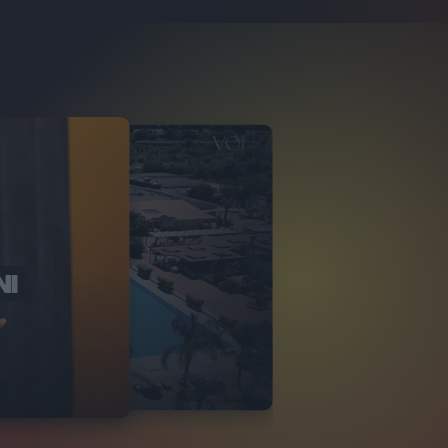
NI
O ITALIA
NKA VILLAGE
2
VIDEO