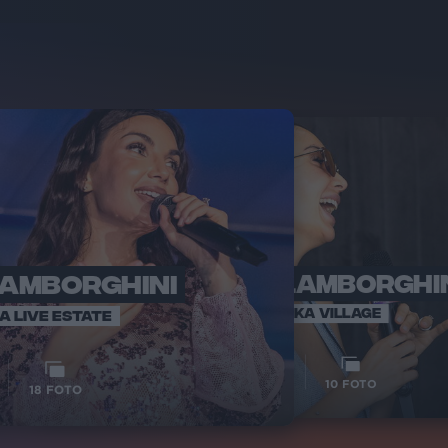
LAMBORGHINI
ELETTRA LAMBORGHI
RADI
VOI TA
VOI TANKA VILLAGE
IA LIVE ESTATE
1
VIDEO
10
FOTO
18
FOTO