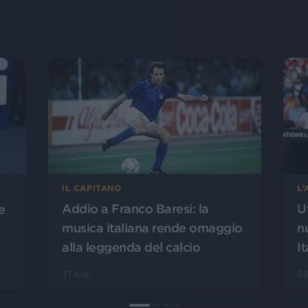
L
IL CAPITANO
U
Addio a Franco Baresi: la
e
n
musica italiana rende omaggio
It
alla leggenda del calcio
28
31 lug