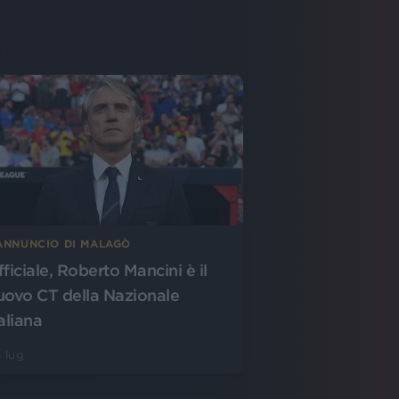
’ANNUNCIO DI MALAGÒ
fficiale, Roberto Mancini è il
uovo CT della Nazionale
aliana
 lug