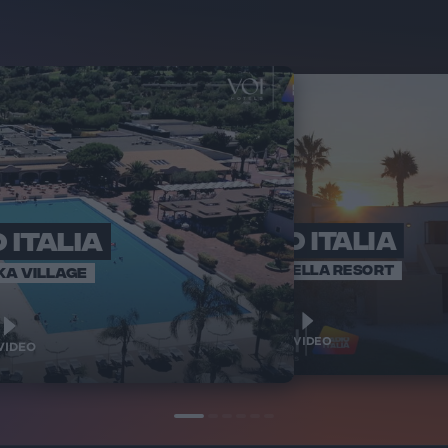
 ITALIA
RADIO ITALIA
RADI
BRAVO BAIA
VOI ARENELLA RESORT
KA VILLAGE
1
1
VIDEO
VIDEO