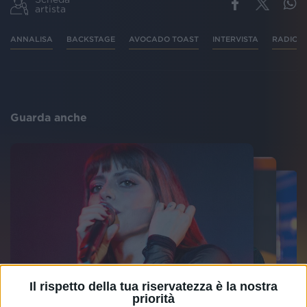
artista
ANNALISA
BACKSTAGE
AVOCADO TOAST
INTERVISTA
RADIO I
Guarda anche
Il rispetto della tua riservatezza è la nostra
priorità