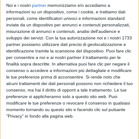
Noi e i nostri
partner
memorizziamo e/o accediamo a
ANNALISA
ANNALISA
ANNALISA
informazioni su un dispositivo, come i cookie, e trattiamo dati
RADIO ITALIA LIVE 17/11
SANREMO ITALIANO 2024
personali, come identificatori univoci e informazioni standard
RADIOITALIALIVE 21/11
inviate da un dispositivo per annunci e contenuti personalizzati,
12
VIDEO
23
FOTO
misurazione di annunci e contenuti, analisi dell'audience e
1
VIDEO
sviluppo dei servizi.
Con la tua autorizzazione noi e i nostri 1733
13
VIDEO
19
FOTO
partner possiamo utilizzare dati precisi di geolocalizzazione e
identificazione tramite la scansione del dispositivo. Puoi fare clic
per consentire a noi e ai nostri partner il trattamento per le
finalità sopra descritte. In alternativa puoi fare clic per negare il
consenso o accedere a informazioni più dettagliate e modificare
le tue preferenze prima di acconsentire.
Si rende noto che
News correlate
alcuni trattamenti dei dati personali possono non richiedere il tuo
consenso, ma hai il diritto di opporti a tale trattamento. Le tue
preferenze si applicheranno solo a questo sito web. Puoi
modificare le tue preferenze o revocare il consenso in qualsiasi
momento tornando su questo sito e facendo clic sul pulsante
"Privacy" in fondo alla pagina web.