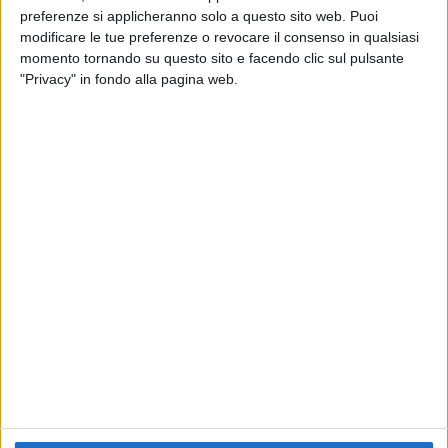
preferenze si applicheranno solo a questo sito web. Puoi
RADIO ITALIA
ELETTRA LAMBORGHINI
ELETTRA LAMBORGHINI
modificare le tue preferenze o revocare il consenso in qualsiasi
VOI TANKA VILLAGE
VOI TANKA VILLAGE
momento tornando su questo sito e facendo clic sul pulsante
RADIO ITALIA LIVE ESTATE
"Privacy" in fondo alla pagina web.
2
VIDEO
1
VIDEO
10
FOTO
1
VIDEO
18
FOTO
Chi siamo
Contattaci
Privacy
Lavora con noi
Pubblicita'
Regolamenti