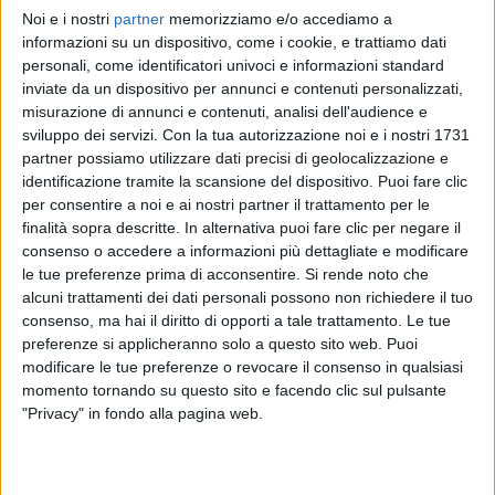
Noi e i nostri
partner
memorizziamo e/o accediamo a
THE KOLORS
THE KOLORS
THE KOLORS
informazioni su un dispositivo, come i cookie, e trattiamo dati
INTERVISTA 15/03
SANREMO ITALIANO 2/02/2025
personali, come identificatori univoci e informazioni standard
RADIO ITALIA LIVE 28/02
inviate da un dispositivo per annunci e contenuti personalizzati,
1
VIDEO
17
FOTO
misurazione di annunci e contenuti, analisi dell'audience e
1
VIDEO
sviluppo dei servizi.
Con la tua autorizzazione noi e i nostri 1731
9
VIDEO
24
FOTO
partner possiamo utilizzare dati precisi di geolocalizzazione e
identificazione tramite la scansione del dispositivo. Puoi fare clic
per consentire a noi e ai nostri partner il trattamento per le
finalità sopra descritte. In alternativa puoi fare clic per negare il
consenso o accedere a informazioni più dettagliate e modificare
le tue preferenze prima di acconsentire.
Si rende noto che
News correlate
alcuni trattamenti dei dati personali possono non richiedere il tuo
consenso, ma hai il diritto di opporti a tale trattamento. Le tue
preferenze si applicheranno solo a questo sito web. Puoi
modificare le tue preferenze o revocare il consenso in qualsiasi
momento tornando su questo sito e facendo clic sul pulsante
"Privacy" in fondo alla pagina web.